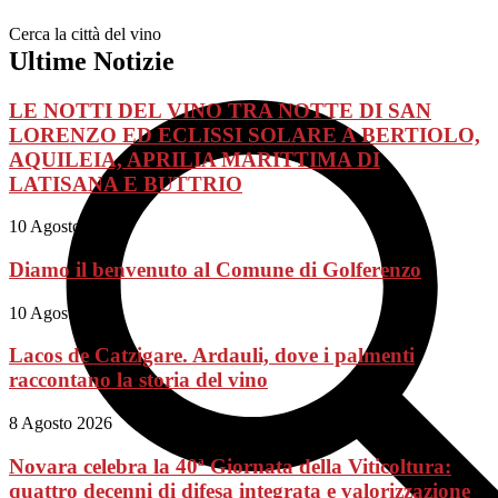
Cerca la città del vino
Ultime Notizie
LE NOTTI DEL VINO TRA NOTTE DI SAN
LORENZO ED ECLISSI SOLARE A BERTIOLO,
AQUILEIA, APRILIA MARITTIMA DI
LATISANA E BUTTRIO
10 Agosto 2026
Diamo il benvenuto al Comune di Golferenzo
10 Agosto 2026
Lacos de Catzigare. Ardauli, dove i palmenti
raccontano la storia del vino
8 Agosto 2026
Novara celebra la 40ª Giornata della Viticoltura:
quattro decenni di difesa integrata e valorizzazione