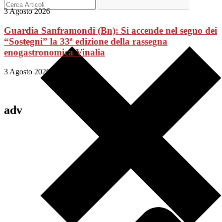
3 Agosto 2026
Guardia Sanframondi (Bn): Si accende nel segno dei
“Sostegni” la 33ª edizione della rassegna
enogastronomica Vinalia
3 Agosto 2026
adv