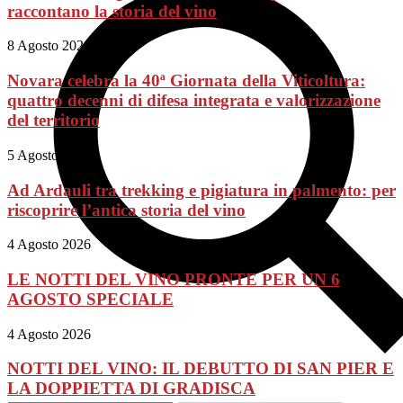
raccontano la storia del vino
8 Agosto 2026
Novara celebra la 40ª Giornata della Viticoltura:
quattro decenni di difesa integrata e valorizzazione
del territorio
5 Agosto 2026
Ad Ardauli tra trekking e pigiatura in palmento: per
riscoprire l’antica storia del vino
4 Agosto 2026
LE NOTTI DEL VINO PRONTE PER UN 6
AGOSTO SPECIALE
4 Agosto 2026
NOTTI DEL VINO: IL DEBUTTO DI SAN PIER E
LA DOPPIETTA DI GRADISCA