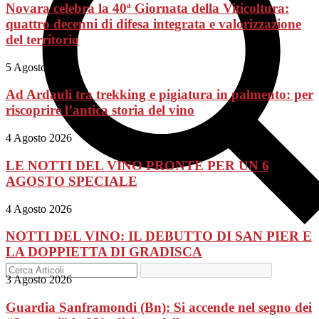
Novara celebra la 40ª Giornata della Viticoltura:
quattro decenni di difesa integrata e valorizzazione
del territorio
5 Agosto 2026
Ad Ardauli tra trekking e pigiatura in palmento: per
riscoprire l’antica storia del vino
4 Agosto 2026
LE NOTTI DEL VINO PRONTE PER UN 6
AGOSTO SPECIALE
4 Agosto 2026
NOTTI DEL VINO: IL DEBUTTO DI SAN PIER E
LA DOPPIETTA DI GRADISCA
3 Agosto 2026
Guardia Sanframondi (Bn): Si accende nel segno dei