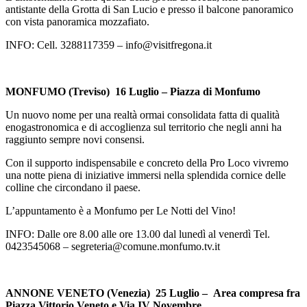
antistante della Grotta di San Lucio e presso il balcone panoramico
con vista panoramica mozzafiato.
INFO: Cell. 3288117359 – info@visitfregona.it
MONFUMO (Treviso) 16 Luglio – Piazza di Monfumo
Un nuovo nome per una realtà ormai consolidata fatta di qualità
enogastronomica e di accoglienza sul territorio che negli anni ha
raggiunto sempre novi consensi.
Con il supporto indispensabile e concreto della Pro Loco vivremo
una notte piena di iniziative immersi nella splendida cornice delle
colline che circondano il paese.
L’appuntamento è a Monfumo per Le Notti del Vino!
INFO: Dalle ore 8.00 alle ore 13.00 dal lunedì al venerdì Tel.
0423545068 – segreteria@comune.monfumo.tv.it
ANNONE VENETO (Venezia) 25 Luglio – Area compresa fra
Piazza Vittorio Veneto e Via IV Novembre