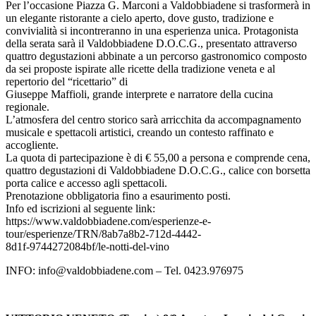
Per l’occasione Piazza G. Marconi a Valdobbiadene si trasformerà in
un elegante ristorante a cielo aperto, dove gusto, tradizione e
convivialità si incontreranno in una esperienza unica. Protagonista
della serata sarà il Valdobbiadene D.O.C.G., presentato attraverso
quattro degustazioni abbinate a un percorso gastronomico composto
da sei proposte ispirate alle ricette della tradizione veneta e al
repertorio del “ricettario” di
Giuseppe Maffioli, grande interprete e narratore della cucina
regionale.
L’atmosfera del centro storico sarà arricchita da accompagnamento
musicale e spettacoli artistici, creando un contesto raffinato e
accogliente.
La quota di partecipazione è di € 55,00 a persona e comprende cena,
quattro degustazioni di Valdobbiadene D.O.C.G., calice con borsetta
porta calice e accesso agli spettacoli.
Prenotazione obbligatoria fino a esaurimento posti.
Info ed iscrizioni al seguente link:
https://www.valdobbiadene.com/esperienze-e-
tour/esperienze/TRN/8ab7a8b2-712d-4442-
8d1f-9744272084bf/le-notti-del-vino
INFO: info@valdobbiadene.com – Tel. 0423.976975