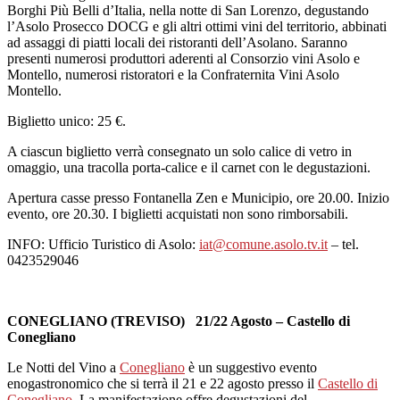
Borghi Più Belli d’Italia, nella notte di San Lorenzo, degustando
l’Asolo Prosecco DOCG e gli altri ottimi vini del territorio, abbinati
ad assaggi di piatti locali dei ristoranti dell’Asolano. Saranno
presenti numerosi produttori aderenti al Consorzio vini Asolo e
Montello, numerosi ristoratori e la Confraternita Vini Asolo
Montello.
Biglietto unico: 25 €.
A ciascun biglietto verrà consegnato un solo calice di vetro in
omaggio, una tracolla porta-calice e il carnet con le degustazioni.
Apertura casse presso Fontanella Zen e Municipio, ore 20.00. Inizio
evento, ore 20.30. I biglietti acquistati non sono rimborsabili.
INFO: Ufficio Turistico di Asolo:
iat@comune.asolo.tv.it
– tel.
0423529046
CONEGLIANO (TREVISO) 21/22 Agosto – Castello di
Conegliano
Le Notti del Vino a
Conegliano
è un suggestivo evento
enogastronomico che si terrà il 21 e 22 agosto presso il
Castello di
Conegliano
. La manifestazione offre degustazioni del