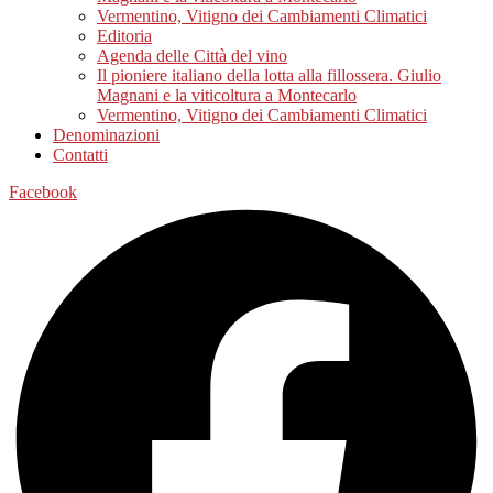
Vermentino, Vitigno dei Cambiamenti Climatici
Editoria
Agenda delle Città del vino
Il pioniere italiano della lotta alla fillossera. Giulio
Magnani e la viticoltura a Montecarlo
Vermentino, Vitigno dei Cambiamenti Climatici
Denominazioni
Contatti
Facebook