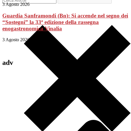
3 Agosto 2026
Guardia Sanframondi (Bn): Si accende nel segno dei
“Sostegni” la 33ª edizione della rassegna
enogastronomica Vinalia
3 Agosto 2026
adv