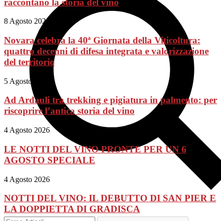
raccontano la storia del vino
8 Agosto 2026
Novara celebra la 40ª Giornata della Viticoltura:
quattro decenni di difesa integrata e valorizzazione
del territorio
5 Agosto 2026
Ad Ardauli tra trekking e pigiatura in palmento: per
riscoprire l’antica storia del vino
4 Agosto 2026
LE NOTTI DEL VINO PRONTE PER UN 6
AGOSTO SPECIALE
4 Agosto 2026
NOTTI DEL VINO: IL DEBUTTO DI SAN PIER E
LA DOPPIETTA DI GRADISCA