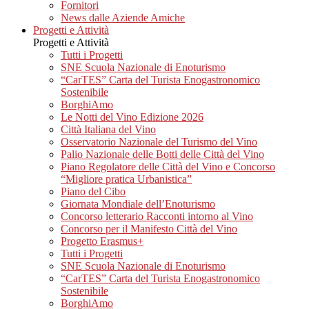
Fornitori
News dalle Aziende Amiche
Progetti e Attività
Progetti e Attività
Tutti i Progetti
SNE Scuola Nazionale di Enoturismo
“CarTES” Carta del Turista Enogastronomico
Sostenibile
BorghiAmo
Le Notti del Vino Edizione 2026
Città Italiana del Vino
Osservatorio Nazionale del Turismo del Vino
Palio Nazionale delle Botti delle Città del Vino
Piano Regolatore delle Città del Vino e Concorso
“Migliore pratica Urbanistica”
Piano del Cibo
Giornata Mondiale dell’Enoturismo
Concorso letterario Racconti intorno al Vino
Concorso per il Manifesto Città del Vino
Progetto Erasmus+
Tutti i Progetti
SNE Scuola Nazionale di Enoturismo
“CarTES” Carta del Turista Enogastronomico
Sostenibile
BorghiAmo