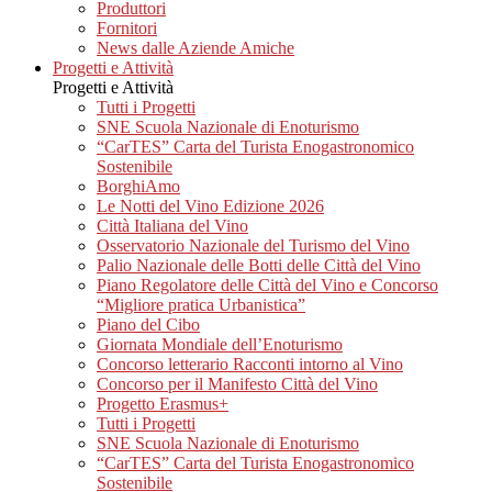
Produttori
Fornitori
News dalle Aziende Amiche
Progetti e Attività
Progetti e Attività
Tutti i Progetti
SNE Scuola Nazionale di Enoturismo
“CarTES” Carta del Turista Enogastronomico
Sostenibile
BorghiAmo
Le Notti del Vino Edizione 2026
Città Italiana del Vino
Osservatorio Nazionale del Turismo del Vino
Palio Nazionale delle Botti delle Città del Vino
Piano Regolatore delle Città del Vino e Concorso
“Migliore pratica Urbanistica”
Piano del Cibo
Giornata Mondiale dell’Enoturismo
Concorso letterario Racconti intorno al Vino
Concorso per il Manifesto Città del Vino
Progetto Erasmus+
Tutti i Progetti
SNE Scuola Nazionale di Enoturismo
“CarTES” Carta del Turista Enogastronomico
Sostenibile